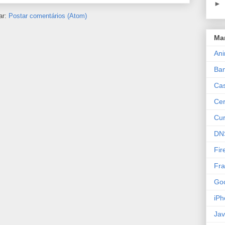
►
ar:
Postar comentários (Atom)
Ma
An
Ba
Cas
Cer
Cur
DN
Fir
Fra
Goo
iPh
Ja