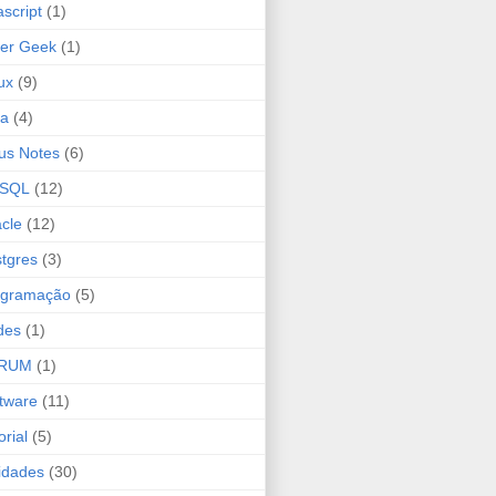
ascript
(1)
er Geek
(1)
ux
(9)
ta
(4)
us Notes
(6)
SQL
(12)
cle
(12)
tgres
(3)
ogramação
(5)
des
(1)
RUM
(1)
tware
(11)
orial
(5)
lidades
(30)