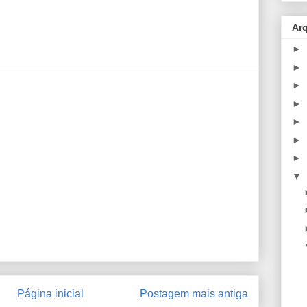
Ar
►
►
►
►
►
►
►
▼
Página inicial
Postagem mais antiga