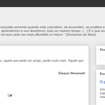
alcançada somente quando nela coincidem, se acumulam, se exaltam e 
, aprendemos e nos divertimos, tudo ao mesmo tempo. (...) É o que eu 
 tornará cada vez mais difundida no futuro."
(Domenico de Masi)
Pe
to; aquele que perde um amigo, perde muito mais. Aquele que
Eleanor Roosevelt
Po
O 
Uma
esp
mai