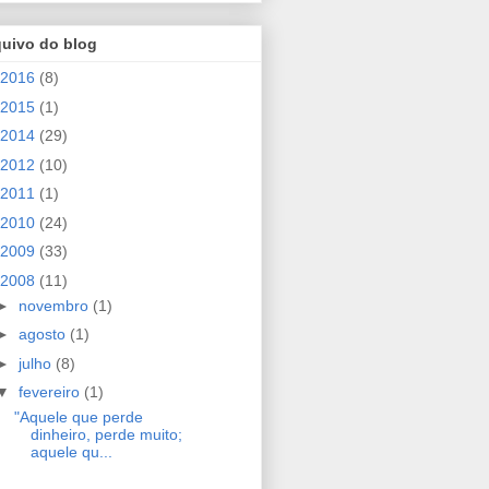
quivo do blog
2016
(8)
2015
(1)
2014
(29)
2012
(10)
2011
(1)
2010
(24)
2009
(33)
2008
(11)
►
novembro
(1)
►
agosto
(1)
►
julho
(8)
▼
fevereiro
(1)
"Aquele que perde
dinheiro, perde muito;
aquele qu...