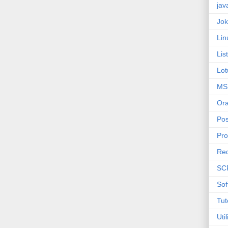
jav
Jok
Lin
Lis
Lot
MS
Ora
Pos
Pr
Re
SC
Sof
Tut
Uti