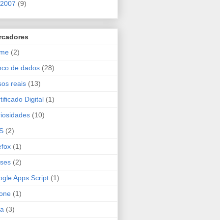
2007
(9)
rcadores
ime
(2)
nco de dados
(28)
os reais
(13)
tificado Digital
(1)
iosidades
(10)
S
(2)
efox
(1)
ses
(2)
gle Apps Script
(1)
one
(1)
va
(3)