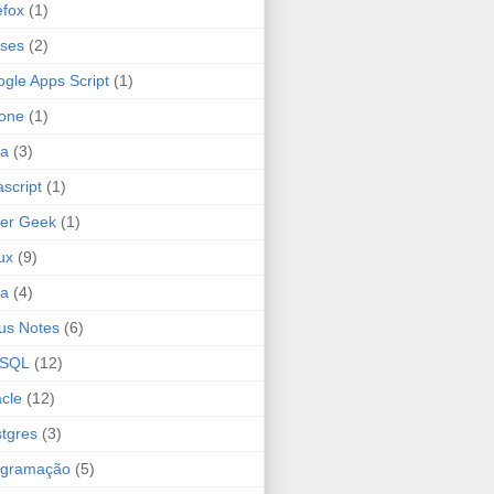
efox
(1)
ses
(2)
gle Apps Script
(1)
one
(1)
va
(3)
ascript
(1)
er Geek
(1)
ux
(9)
ta
(4)
us Notes
(6)
SQL
(12)
cle
(12)
tgres
(3)
ogramação
(5)