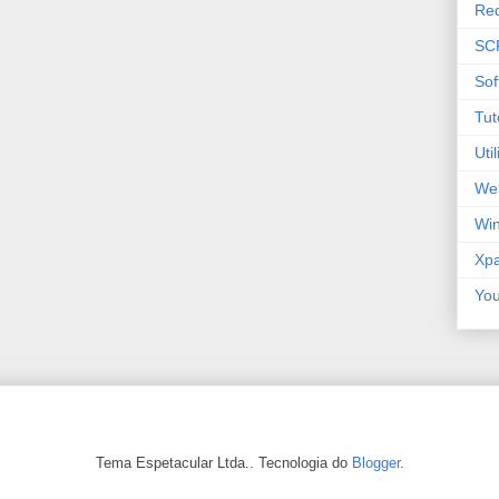
Re
SC
Sof
Tut
Uti
We
Wi
Xp
Yo
Tema Espetacular Ltda.. Tecnologia do
Blogger
.