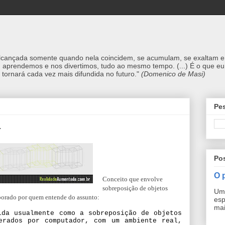
alcançada somente quando nela coincidem, se acumulam, se exaltam e 
, aprendemos e nos divertimos, tudo ao mesmo tempo. (...) É o que eu 
 tornará cada vez mais difundida no futuro."
(Domenico de Masi)
Pe
a
Po
O 
Conceito que envolve
sobreposição de objetos
Uma
borado por quem entende do assunto:
esp
mai
ida usualmente como a sobreposição de objetos
erados por computador, com um ambiente real,