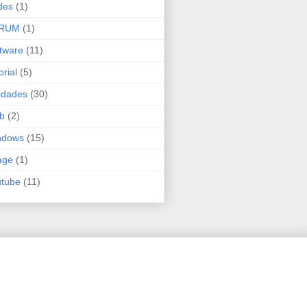
des
(1)
RUM
(1)
tware
(11)
orial
(5)
lidades
(30)
b
(2)
ndows
(15)
age
(1)
utube
(11)