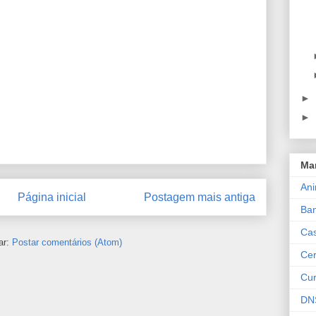
►
►
Ma
An
Página inicial
Postagem mais antiga
Ba
Cas
ar:
Postar comentários (Atom)
Cer
Cur
DN