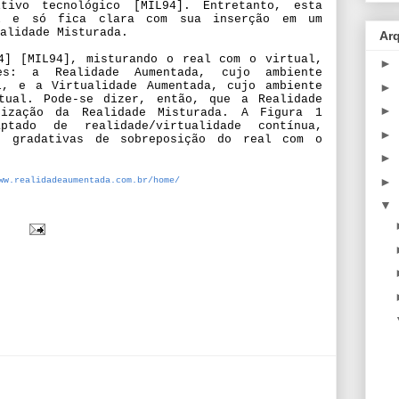
tivo tecnológico [MIL94]. Entretanto, esta
al e só fica clara com sua inserção em um
alidade Misturada.
Ar
4] [MIL94], misturando o real com o virtual,
►
des: a Realidade Aumentada, cujo ambiente
l, e a Virtualidade Aumentada, cujo ambiente
►
tual. Pode-se dizer, então, que a Realidade
►
rização da Realidade Misturada. A Figura 1
ptado de realidade/virtualidade contínua,
►
es gradativas de sobreposição do real com o
►
►
ww.realidadeaumentada.com.br/home/
▼