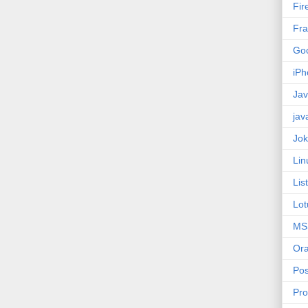
Fir
Fra
Goo
iPh
Ja
jav
Jok
Lin
Lis
Lot
MS
Ora
Pos
Pr